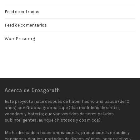
Feed de entradas
Feed de comentarios
WordPress.org
Acerca de Grosgoroth
Este proyecto nace después de haber hecho una pausa (de 10
años) con Grabba grabba tape (dúo madrileño de sintes,
vocoders y batería; que van vestidos de seres peludos
subinteligentes, aunque chistosos y cósmicos).
Me he dedicado a hacer animaciones, producciones de audio y
canciones, dibujos, portadas de discos, cómics, sacar vinilos y