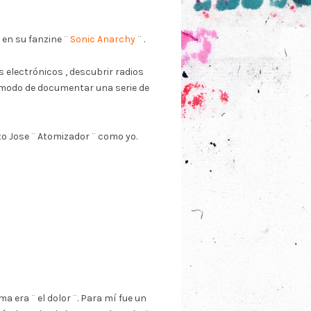
ó en su fanzine ¨
Sonic Anarchy
¨ .
 electrónicos , descubrir radios
a modo de documentar una serie de
to Jose ¨ Atomizador ¨ como yo.
a era ¨ el dolor ¨. Para mí fue un