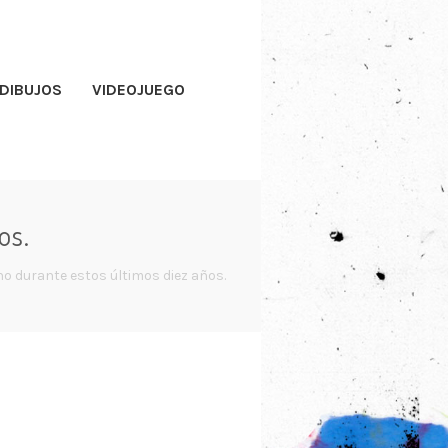
DIBUJOS
VIDEOJUEGO
os.
o durante estos últimos diez años.