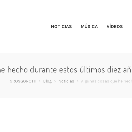
NOTICIAS
MÚSICA
VÍDEOS
e hecho durante estos últimos diez añ
GROSGOROTH
>
Blog
>
Noticias
>
Algunas cosas que he hech