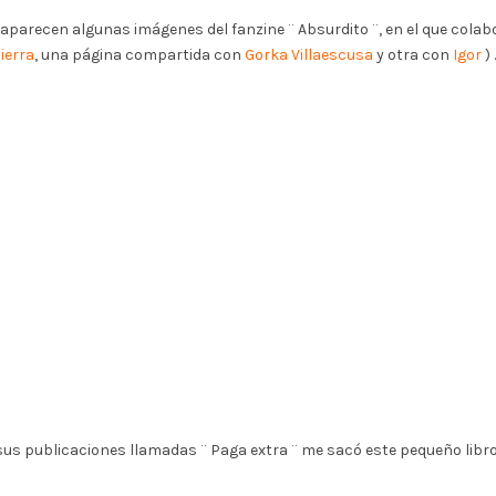
 aparecen algunas imágenes del fanzine ¨ Absurdito ¨, en el que col
ierra
, una página compartida con
Gorka Villaescusa
y otra con
Igor
) 
sus publicaciones llamadas ¨ Paga extra ¨ me sacó este pequeño libro y