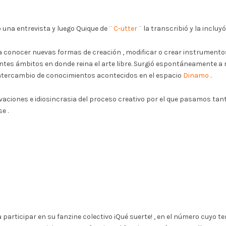
o una entrevista y luego Quique de ¨
C-utter
¨ la transcribió y la incluy
ra conocer nuevas formas de creación , modificar o crear instrumentos
entes ámbitos en donde reina el arte libre. Surgió espontáneamente 
intercambio de conocimientos acontecidos en el espacio
Dinamo
.
vaciones e idiosincrasia del proceso creativo por el que pasamos tan
e .
 participar en su fanzine colectivo ¡Qué suerte! , en el número cuyo tem