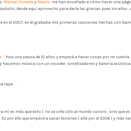
s.
Manuel Donada
y
Maurix
me han enseñado a cómo hacer una página
opósito; desde aquí aprovecho para darle las gracias pues sin ellos , 
 en el 2007, en él grababa mis primeras canciones hechas con Game
e
¨ hizo una pausa de 10 años y empecé a hacer cosas por mi cuenta
y hacemos música con un vocoder, sintetizadores y batería acústica
a tape ¨ .
ra mí es más que esto ) no se ciñe sólo al mundo sonoro , sino que e
Es por ello que empecé a sacar fanzines ( allá por el 2006 ) y más ta