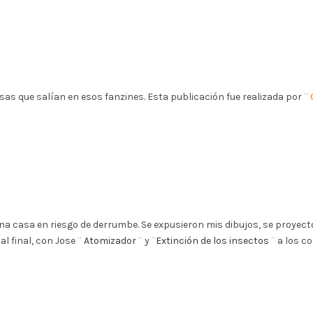
as que salían en esos fanzines. Esta publicación fue realizada por ¨
na casa en riesgo de derrumbe. Se expusieron mis dibujos, se proyecto 
l final, con Jose ¨
Atomizador
¨ y ¨
Extinción de los insectos
¨ a los co