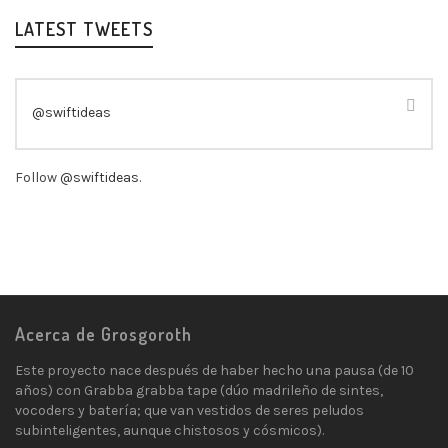
LATEST TWEETS
@swiftideas
Follow
@swiftideas
.
Acerca de Grosgoroth
Este proyecto nace después de haber hecho una pausa (de 10
años) con Grabba grabba tape (dúo madrileño de sintes,
vocoders y batería; que van vestidos de seres peludos
subinteligentes, aunque chistosos y cósmicos).