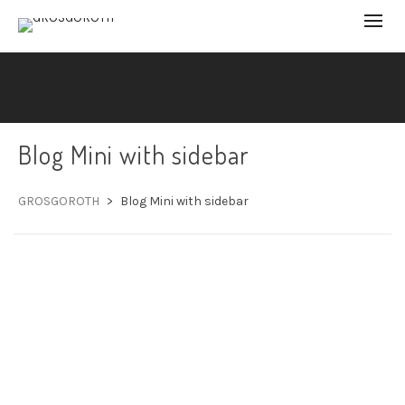
Blog Mini with sidebar
GROSGOROTH
>
Blog Mini with sidebar
Cosas realizadas del 2020 al 2025.
By
GROSGOROTH
in
Noticias
/
agosto 31, 2025
/ 2
comments