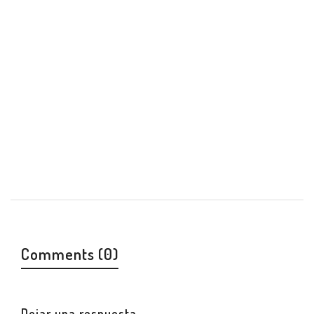
Algunas cosas que he hecho durante estos
últimos diez años.
By
GROSGOROTH
in
Noticias
/
enero 30, 2019
/ 0 comments
Leer más
0
0
Comments (0)
Dejar una respuesta