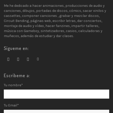
Me he dedicado a hacer animaciones, producciones de audio y
canciones, dibujos, portadas de discos, cómics, sacar vinilos y
cassettes, componer canciones , grabar y mezclar discos,
Circuit Bending, páginas web, escribir letras, dar conciertos,
montaje de audio y vídeo, hacer fanzines, impartir talleres,
música con Gameboy, sintetizadores, casios, calculadoras y
muñecos, además de estudiar y dar clases.
Sígueme en:
Escríbeme a:
Tu nombre*
Tu Email*