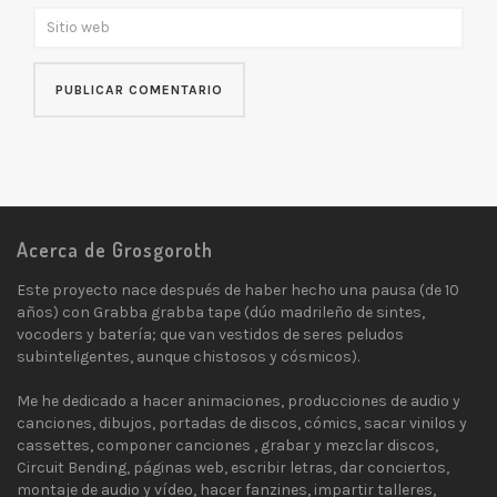
Acerca de Grosgoroth
Este proyecto nace después de haber hecho una pausa (de 10
años) con Grabba grabba tape (dúo madrileño de sintes,
vocoders y batería; que van vestidos de seres peludos
subinteligentes, aunque chistosos y cósmicos).
Me he dedicado a hacer animaciones, producciones de audio y
canciones, dibujos, portadas de discos, cómics, sacar vinilos y
cassettes, componer canciones , grabar y mezclar discos,
Circuit Bending, páginas web, escribir letras, dar conciertos,
montaje de audio y vídeo, hacer fanzines, impartir talleres,