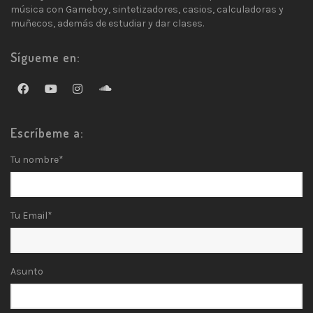
música con Gameboy, sintetizadores, casios, calculadoras y
muñecos, además de estudiar y dar clases.
Sígueme en:
Escríbeme a:
Tu nombre*
Tu Email*
Asunto