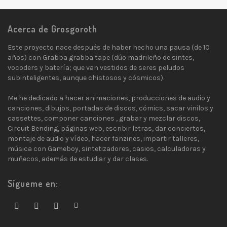
Acerca de Grosgoroth
Este proyecto nace después de haber hecho una pausa (de 10
años) con Grabba grabba tape (dúo madrileño de sintes,
vocoders y batería; que van vestidos de seres peludos
subinteligentes, aunque chistosos y cósmicos).
Me he dedicado a hacer animaciones, producciones de audio y
canciones, dibujos, portadas de discos, cómics, sacar vinilos y
cassettes, componer canciones , grabar y mezclar discos,
Circuit Bending, páginas web, escribir letras, dar conciertos,
montaje de audio y vídeo, hacer fanzines, impartir talleres,
música con Gameboy, sintetizadores, casios, calculadoras y
muñecos, además de estudiar y dar clases.
Sígueme en: