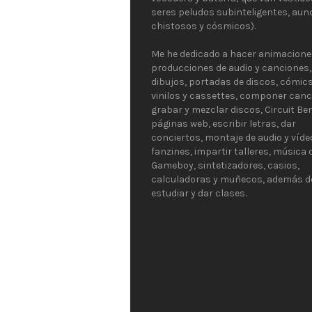
seres peludos subinteligentes, aun
chistosos y cósmicos).
Me he dedicado a hacer animacione
producciones de audio y canciones,
dibujos, portadas de discos, cómics
vinilos y cassettes, componer canc
grabar y mezclar discos, Circuit Be
páginas web, escribir letras, dar
conciertos, montaje de audio y víde
fanzines, impartir talleres, música
Gameboy, sintetizadores, casios,
calculadoras y muñecos, además d
estudiar y dar clases.