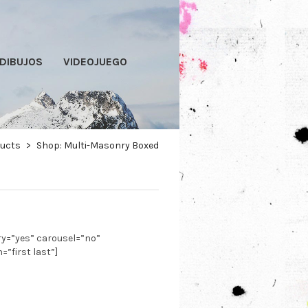
DIBUJOS
VIDEOJUEGO
ducts
>
Shop: Multi-Masonry Boxed
y=”yes” carousel=”no”
”first last”]