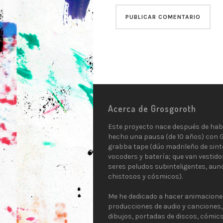
Acerca de Grosgoroth
Este proyecto nace después de hab
hecho una pausa (de 10 años) con 
grabba tape (dúo madrileño de sint
vocoders y batería; que van vestido
seres peludos subinteligentes, aun
chistosos y cósmicos).
Me he dedicado a hacer animacione
producciones de audio y canciones,
dibujos, portadas de discos, cómics