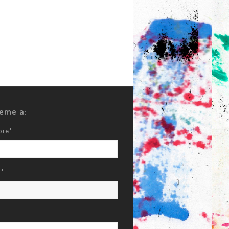
beme a:
bre*
l*