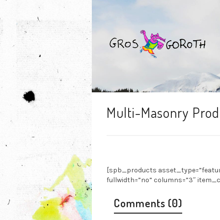
Multi-Masonry Prod
[spb_products asset_type=”featur
fullwidth=”no” columns=”3″ item_co
Comments (0)