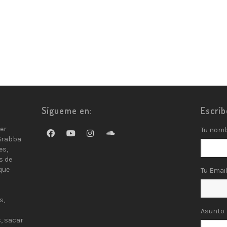
Sígueme en:
Escrí
er
Tu nom
Grabba
es,
s de
que
Tu Emai
s,
Asunto
, sacar