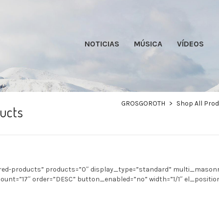
NOTICIAS
MÚSICA
VÍDEOS
GROSGOROTH
>
Shop All Pro
ucts
ed-products” products=”0″ display_type=”standard” multi_masonr
unt=”17″ order=”DESC” button_enabled=”no” width=”1/1″ el_position=