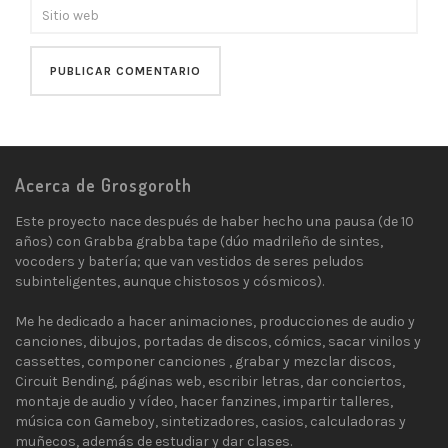
Acerca de Grosgoroth
Este proyecto nace después de haber hecho una pausa (de 10
años) con Grabba grabba tape (dúo madrileño de sintes,
vocoders y batería; que van vestidos de seres peludos
subinteligentes, aunque chistosos y cósmicos).
Me he dedicado a hacer animaciones, producciones de audio y
canciones, dibujos, portadas de discos, cómics, sacar vinilos y
cassettes, componer canciones , grabar y mezclar discos,
Circuit Bending, páginas web, escribir letras, dar conciertos,
montaje de audio y vídeo, hacer fanzines, impartir talleres,
música con Gameboy, sintetizadores, casios, calculadoras y
muñecos, además de estudiar y dar clases.