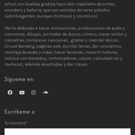
años) con Grabba grabba tape (dúo madrileño de sintes,
vocoders y batería; que van vestidos de seres peludos
subinteligentes, aunque chistosos y cósmicos).
Me he dedicado a hacer animaciones, producciones de audio y
canciones, dibujos, portadas de discos, cómics, sacar vinilos y
cassettes, componer canciones , grabar y mezclar discos,
Circuit Bending, páginas web, escribir letras, dar conciertos,
montaje de audio y vídeo, hacer fanzines, impartir talleres,
música con Gameboy, sintetizadores, casios, calculadoras y
muñecos, además de estudiar y dar clases.
Sígueme en:
Escríbeme a:
Tu nombre*