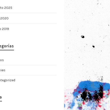
to 2025
l 2020
o 2019
egorías
jos
cias
tegorized
a