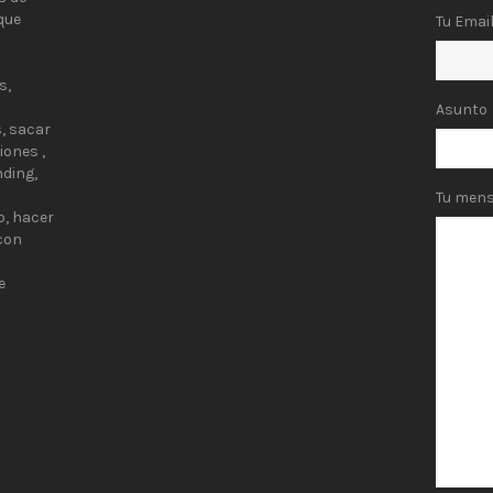
que
Tu Emai
s,
Asunto
, sacar
iones ,
nding,
Tu mens
o, hacer
 con
e