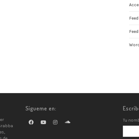
Acce
Feed
Feed
Word
Sígueme en:
Escrí
er
Tu nom
Grabba
es,
s de