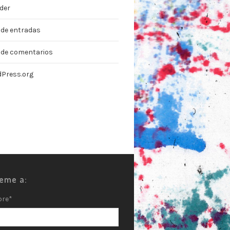
der
 de entradas
 de comentarios
Press.org
beme a:
bre*