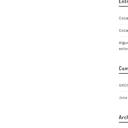
Ent
Cosa
Cosas
Algu
esto
Com
GRO
Jose
Arc