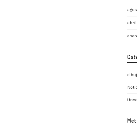
agos
abri
ener
Cat
dibu
Noti
Unca
Met