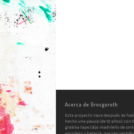
Acerca de Grosgoroth
Este proyecto nace después de hab
hecho una pausa (de 10 años) con 
grabba tape (dúo madrileño de sint
vocoders y batería; que van vestido