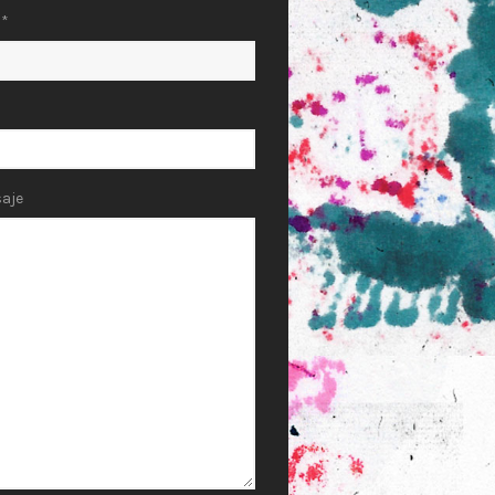
l*
aje