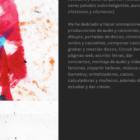
seres peludos subinteligentes, aun
chistosos y cósmicos).
Me he dedicado a hacer animacione
producciones de audio y canciones,
dibujos, portadas de discos, cómics
vinilos y cassettes, componer canc
grabar y mezclar discos, Circuit Be
páginas web, escribir letras, dar
conciertos, montaje de audio y víde
fanzines, impartir talleres, música
Gameboy, sintetizadores, casios,
calculadoras y muñecos, además d
estudiar y dar clases.