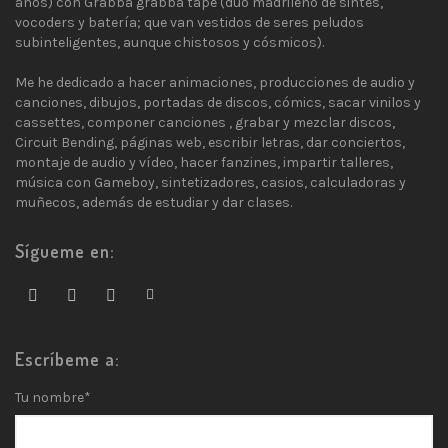
años) con Grabba grabba tape (dúo madrileño de sintes,
vocoders y batería; que van vestidos de seres peludos
subinteligentes, aunque chistosos y cósmicos).
Me he dedicado a hacer animaciones, producciones de audio y
canciones, dibujos, portadas de discos, cómics, sacar vinilos y
cassettes, componer canciones , grabar y mezclar discos,
Circuit Bending, páginas web, escribir letras, dar conciertos,
montaje de audio y vídeo, hacer fanzines, impartir talleres,
música con Gameboy, sintetizadores, casios, calculadoras y
muñecos, además de estudiar y dar clases.
Sígueme en:
Escríbeme a:
Tu nombre*