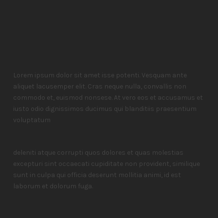
Lorem ipsum dolor sit amet isse potenti. Vesquam ante
aliquet lacusemper elit. Cras neque nulla, convallis non
commodo et, euismod nonsese. At vero eos et accusamus et
iusto odio dignissimos ducimus qui blanditiis praesentium
voluptatum
deleniti atque corrupti quos dolores et quas molestias
excepturi sint occaecati cupiditate non provident, similique
sunt in culpa qui officia deserunt mollitia animi, id est
laborum et dolorum fuga.