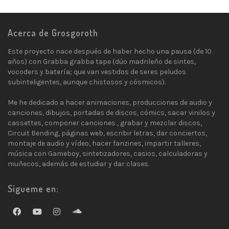
Acerca de Grosgoroth
Este proyecto nace después de haber hecho una pausa (de 10
años) con Grabba grabba tape (dúo madrileño de sintes,
vocoders y batería; que van vestidos de seres peludos
subinteligentes, aunque chistosos y cósmicos).
Me he dedicado a hacer animaciones, producciones de audio y
canciones, dibujos, portadas de discos, cómics, sacar vinilos y
cassettes, componer canciones , grabar y mezclar discos,
Circuit Bending, páginas web, escribir letras, dar conciertos,
montaje de audio y vídeo, hacer fanzines, impartir talleres,
música con Gameboy, sintetizadores, casios, calculadoras y
muñecos, además de estudiar y dar clases.
Sígueme en: