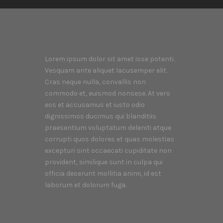
Lorem ipsum dolor sit amet isse potenti.
Vesquam ante aliquet lacusemper elit.
Cras neque nulla, convallis non
commodo et, euismod nonsese. At vero
eos et accusamus et iusto odio
dignissimos ducimus qui blanditiis
praesentium voluptatum deleniti atque
corrupti quos dolores et quas molestias
excepturi sint occaecati cupiditate non
provident, similique sunt in culpa qui
officia deserunt mollitia animi, id est
laborum et dolorum fuga.