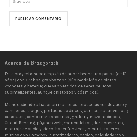
Acerca de Grosgoroth
Este proyecto nace después de haber hecho una pausa (de 10
años) con Grabba grabba tape (dúo madrileño de sintes,
vocoders y batería; que van vestidos de seres peludos
subinteligentes, aunque chistosos y cósmicos).
Me he dedicado a hacer animaciones, producciones de audio y
canciones, dibujos, portadas de discos, cómics, sacar vinilos y
cassettes, componer canciones , grabar y mezclar discos,
Circuit Bending, páginas web, escribir letras, dar conciertos,
montaje de audio y vídeo, hacer fanzines, impartir talleres,
música con Gameboy, sintetizadores, casios, calculadoras y