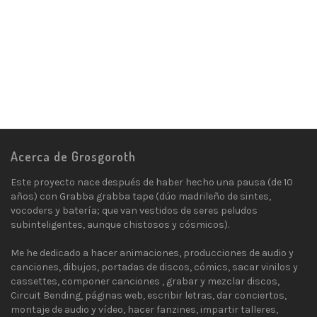
X Mark Concept
6
Brand Identity
Acerca de Grosgoroth
Este proyecto nace después de haber hecho una pausa (de 10
años) con Grabba grabba tape (dúo madrileño de sintes,
vocoders y batería; que van vestidos de seres peludos
subinteligentes, aunque chistosos y cósmicos).
Me he dedicado a hacer animaciones, producciones de audio y
canciones, dibujos, portadas de discos, cómics, sacar vinilos y
cassettes, componer canciones , grabar y mezclar discos,
Circuit Bending, páginas web, escribir letras, dar conciertos,
montaje de audio y vídeo, hacer fanzines, impartir talleres,