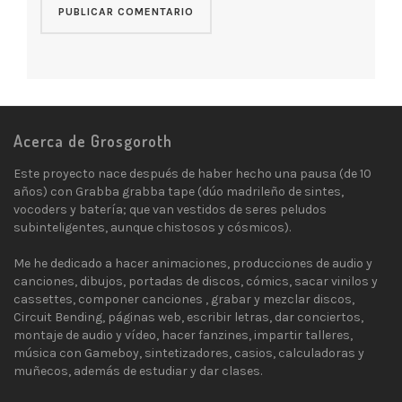
Acerca de Grosgoroth
Este proyecto nace después de haber hecho una pausa (de 10
años) con Grabba grabba tape (dúo madrileño de sintes,
vocoders y batería; que van vestidos de seres peludos
subinteligentes, aunque chistosos y cósmicos).
Me he dedicado a hacer animaciones, producciones de audio y
canciones, dibujos, portadas de discos, cómics, sacar vinilos y
cassettes, componer canciones , grabar y mezclar discos,
Circuit Bending, páginas web, escribir letras, dar conciertos,
montaje de audio y vídeo, hacer fanzines, impartir talleres,
música con Gameboy, sintetizadores, casios, calculadoras y
muñecos, además de estudiar y dar clases.