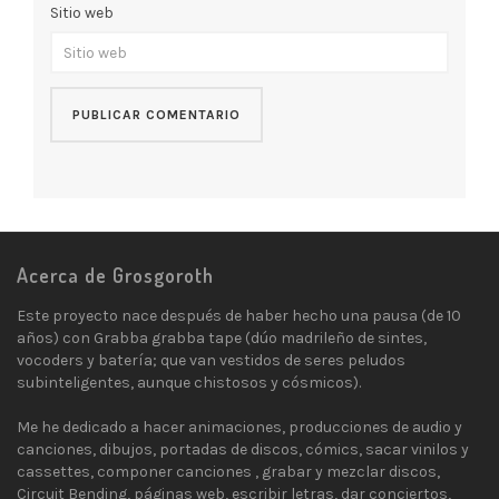
Sitio web
Acerca de Grosgoroth
Este proyecto nace después de haber hecho una pausa (de 10
años) con Grabba grabba tape (dúo madrileño de sintes,
vocoders y batería; que van vestidos de seres peludos
subinteligentes, aunque chistosos y cósmicos).
Me he dedicado a hacer animaciones, producciones de audio y
canciones, dibujos, portadas de discos, cómics, sacar vinilos y
cassettes, componer canciones , grabar y mezclar discos,
Circuit Bending, páginas web, escribir letras, dar conciertos,